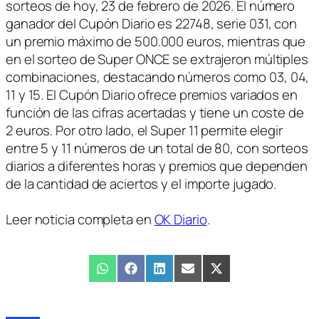
sorteos de hoy, 23 de febrero de 2026. El número
ganador del Cupón Diario es 22748, serie 031, con
un premio máximo de 500.000 euros, mientras que
en el sorteo de Super ONCE se extrajeron múltiples
combinaciones, destacando números como 03, 04,
11 y 15. El Cupón Diario ofrece premios variados en
función de las cifras acertadas y tiene un coste de
2 euros. Por otro lado, el Super 11 permite elegir
entre 5 y 11 números de un total de 80, con sorteos
diarios a diferentes horas y premios que dependen
de la cantidad de aciertos y el importe jugado.
Leer noticia completa en
OK Diario
.
Compartir
WhatsApp
Compartir
Facebook
Compartir
LinkedIn
Compartir
Email
Compartir
X
en
en
en
en
en
(Twitter)