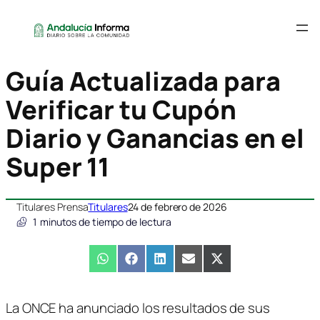
Guía Actualizada para
Verificar tu Cupón
Diario y Ganancias en el
Super 11
Titulares Prensa
Titulares
24 de febrero de 2026
1
minutos de tiempo de lectura
Compartir
WhatsApp
Compartir
Facebook
Compartir
LinkedIn
Compartir
Email
Compartir
X
en
en
en
en
en
(Twitter)
La ONCE ha anunciado los resultados de sus