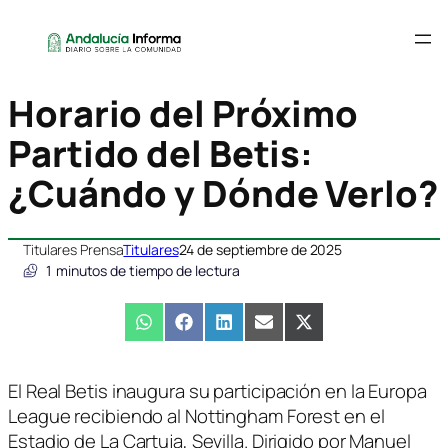
Horario del Próximo
Partido del Betis:
¿Cuándo y Dónde Verlo?
Titulares Prensa
Titulares
24 de septiembre de 2025
1
minutos de tiempo de lectura
Compartir
WhatsApp
Compartir
Facebook
Compartir
LinkedIn
Compartir
Email
Compartir
X
en
en
en
en
en
(Twitter)
El Real Betis inaugura su participación en la Europa
League recibiendo al Nottingham Forest en el
Estadio de La Cartuja, Sevilla. Dirigido por Manuel