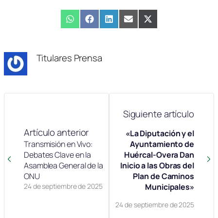
Compartir
WhatsApp
Compartir
Facebook
Compartir
LinkedIn
Compartir
Email
Compartir
X
en
en
en
en
en
(Twitter)
Titulares Prensa
Siguiente artículo
Artículo anterior
«La Diputación y el
Transmisión en Vivo:
Ayuntamiento de
Debates Clave en la
Huércal-Overa Dan
Asamblea General de la
Inicio a las Obras del
ONU
Plan de Caminos
24 de septiembre de 2025
Municipales»
24 de septiembre de 2025