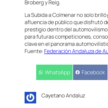
Broberg y Reig.
La Subida a Colmenar no solo brilló 
afluencia de público que disfrutó 
prestigio dentro del automovilismo r
para futuras competiciones, cons
clave en el panorama automovilísti
Fuente:
Federación Andaluza de A
Compartir
WhatsApp
Compartir
Facebook
en
en
Cayetano Andaluz