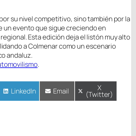
por su nivel competitivo, sino también por la
de un evento que sigue creciendo en
egional. Esta edición deja el listón muy alto
olidando a Colmenar como un escenario
co andaluz.
utomovilismo
.
Compartir
X
Compartir
LinkedIn
Compartir
Email
(Twitter)
en
en
en