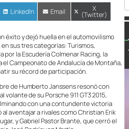
Compartir
X
Compartir
LinkedIn
Compartir
Email
(Twitter)
en
en
en
un éxito y dejó huella en el automovilismo
s en sus tres categorías: Turismos,
 por la Escudería Colmenar Racing, la
ra el Campeonato de Andalucía de Montaña,
atir su récord de participación.
ombre de Humberto Janssens resonó con
al volante de su Porsche 911 GT3 2015,
culminando con una contundente victoria
l aventajar a rivales como Christian Erik
gar, y Gabriel Pastor Brante, que cerró el