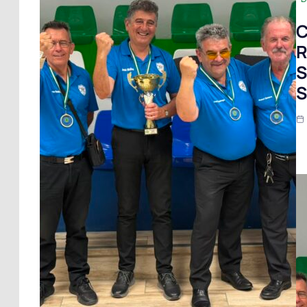
C
R
S
S