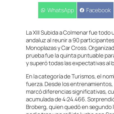
Compartir
WhatsApp
Compartir
Facebook
en
en
La XIII Subida a Colmenar fue todo 
andaluz al reunir a 90 participante
Monoplazas y Car Cross. Organizada
prueba fue la quinta puntuable pa
y superó todas las expectativas al b
En la categoría de Turismos, el n
fuerza. Desde los entrenamientos, 
marcó diferencias significativas, 
acumulada de 4:24.466. Sorprendió a
Broberg, quien quedó en segundo lu