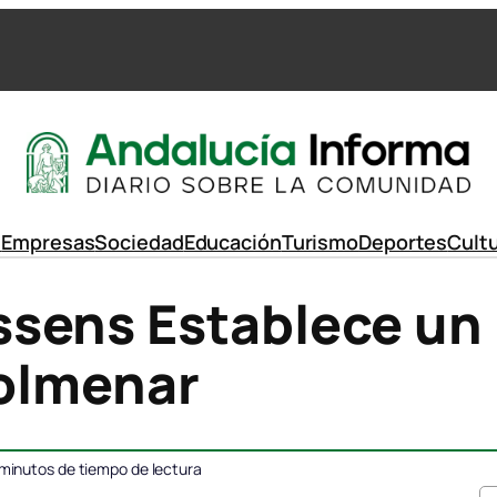
d
Empresas
Sociedad
Educación
Turismo
Deportes
Cult
sens Establece un 
Colmenar
minutos de tiempo de lectura