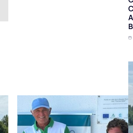
C
A
B