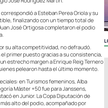
rgio José Rodríguez Martín.
correspondió a Esteban Perea Oriola y su
tible, finalizando con un tiempo total de
Juan José Ortigosa completaron el podio
a.
L
or su alta competitividad, no defraudó.
el primer puesto gracias a su consistencia,
 un estrecho margen a Enrique Reig Ternero
 quienes pelearon hasta el último momento.
ciales: en Turismos femeninos, Alba
tegoría Máster +50 fue para Janssens,
tacó en Junior. La Copa Diputación de
o más alto del podio, acompañado por