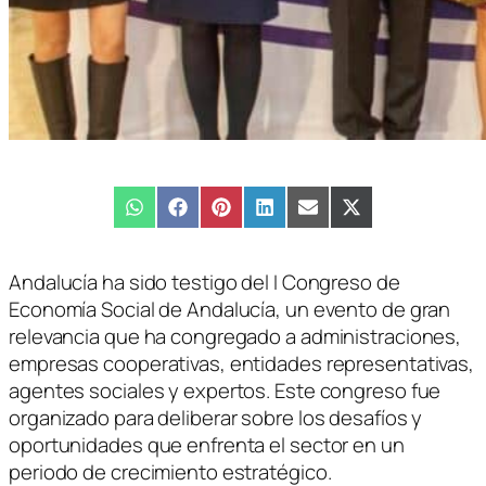
Compartir
WhatsApp
Compartir
Facebook
Compartir
Pinterest
Compartir
LinkedIn
Compartir
Email
Compartir
X
en
en
en
en
en
en
(Twitter)
Andalucía ha sido testigo del I Congreso de
Economía Social de Andalucía, un evento de gran
relevancia que ha congregado a administraciones,
empresas cooperativas, entidades representativas,
agentes sociales y expertos. Este congreso fue
organizado para deliberar sobre los desafíos y
oportunidades que enfrenta el sector en un
periodo de crecimiento estratégico.