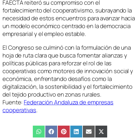
FAECTA reiteró su compromiso con el
fortalecimiento del cooperativismo, subrayando la
necesidad de estos encuentros para avanzar hacia
un modelo económico centrado en la democracia
empresarial y el empleo estable.
El Congreso se culminó con la formulación de una
hoja de ruta clara que busca fomentar alianzas y
políticas públicas para reforzar el rol de las
cooperativas como motores de innovación social y
económica, enfrentando desafíos como la
digitalización, la sostenibilidad y el fortalecimiento
del tejido productivo en zonas rurales.
Fuente:
Federación Andaluza de empresas
cooperativas
.
Compartir
WhatsApp
Compartir
Facebook
Compartir
Pinterest
Compartir
LinkedIn
Compartir
Email
Compartir
X
en
en
en
en
en
en
(Twitter)