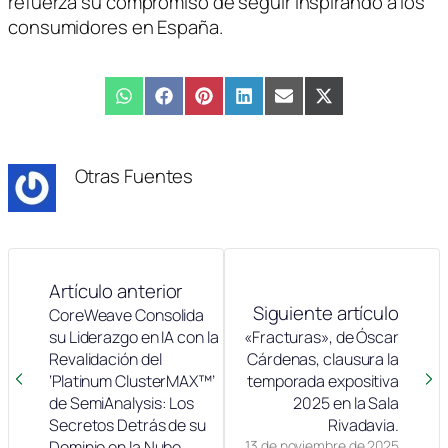
refuerza su compromiso de seguir inspirando a los
consumidores en España.
Compartir
WhatsApp
Compartir
Facebook
Compartir
Pinterest
Compartir
LinkedIn
Compartir
Email
Compartir
X
en
en
en
en
en
en
(Twitter)
Otras Fuentes
Artículo anterior
Siguiente artículo
CoreWeave Consolida
su Liderazgo en IA con la
«Fracturas», de Óscar
Revalidación del
Cárdenas, clausura la
‘Platinum ClusterMAX™’
temporada expositiva
de SemiAnalysis: Los
2025 en la Sala
Secretos Detrás de su
Rivadavia.
Dominio en la Nube
13 de noviembre de 2025