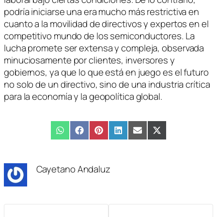
podría iniciarse una era mucho más restrictiva en
cuanto a la movilidad de directivos y expertos en el
competitivo mundo de los semiconductores. La
lucha promete ser extensa y compleja, observada
minuciosamente por clientes, inversores y
gobiernos, ya que lo que está en juego es el futuro
no solo de un directivo, sino de una industria crítica
para la economía y la geopolítica global.
Compartir
WhatsApp
Compartir
Facebook
Compartir
Pinterest
Compartir
LinkedIn
Compartir
Email
Compartir
X
en
en
en
en
en
en
(Twitter)
Cayetano Andaluz