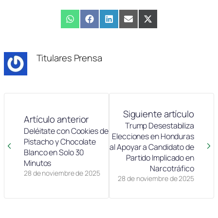
Compartir
WhatsApp
Compartir
Facebook
Compartir
LinkedIn
Compartir
Email
Compartir
X
en
en
en
en
en
(Twitter)
Titulares Prensa
Siguiente artículo
Artículo anterior
Trump Desestabiliza
Deléitate con Cookies de
Elecciones en Honduras
Pistacho y Chocolate
al Apoyar a Candidato de
Blanco en Solo 30
Partido Implicado en
Minutos
Narcotráfico
28 de noviembre de 2025
28 de noviembre de 2025