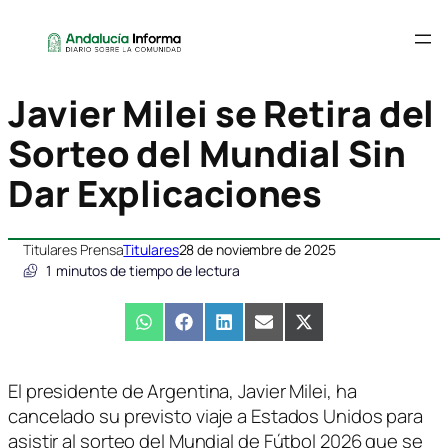
Javier Milei se Retira del
Sorteo del Mundial Sin
Dar Explicaciones
Titulares Prensa
Titulares
28 de noviembre de 2025
1
minutos de tiempo de lectura
Compartir
WhatsApp
Compartir
Facebook
Compartir
LinkedIn
Compartir
Email
Compartir
X
en
en
en
en
en
(Twitter)
El presidente de Argentina, Javier Milei, ha
cancelado su previsto viaje a Estados Unidos para
asistir al sorteo del Mundial de Fútbol 2026 que se