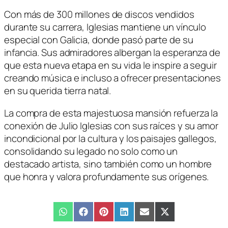
Con más de 300 millones de discos vendidos
durante su carrera, Iglesias mantiene un vínculo
especial con Galicia, donde pasó parte de su
infancia. Sus admiradores albergan la esperanza de
que esta nueva etapa en su vida le inspire a seguir
creando música e incluso a ofrecer presentaciones
en su querida tierra natal.
La compra de esta majestuosa mansión refuerza la
conexión de Julio Iglesias con sus raíces y su amor
incondicional por la cultura y los paisajes gallegos,
consolidando su legado no solo como un
destacado artista, sino también como un hombre
que honra y valora profundamente sus orígenes.
Compartir
WhatsApp
Compartir
Facebook
Compartir
Pinterest
Compartir
LinkedIn
Compartir
Email
Compartir
X
en
en
en
en
en
en
(Twitter)