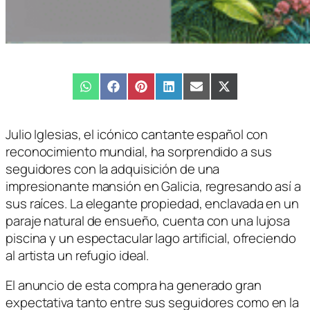
Compartir
WhatsApp
Compartir
Facebook
Compartir
Pinterest
Compartir
LinkedIn
Compartir
Email
Compartir
X
en
en
en
en
en
en
(Twitter)
Julio Iglesias, el icónico cantante español con
reconocimiento mundial, ha sorprendido a sus
seguidores con la adquisición de una
impresionante mansión en Galicia, regresando así a
sus raíces. La elegante propiedad, enclavada en un
paraje natural de ensueño, cuenta con una lujosa
piscina y un espectacular lago artificial, ofreciendo
al artista un refugio ideal.
El anuncio de esta compra ha generado gran
expectativa tanto entre sus seguidores como en la