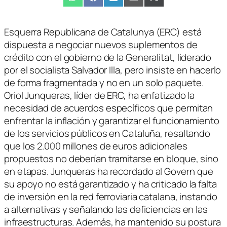
Compartir
WhatsApp
Compartir
Facebook
Compartir
LinkedIn
Compartir
Email
Compartir
X
en
en
en
en
en
(Twitter)
Esquerra Republicana de Catalunya (ERC) está
dispuesta a negociar nuevos suplementos de
crédito con el gobierno de la Generalitat, liderado
por el socialista Salvador Illa, pero insiste en hacerlo
de forma fragmentada y no en un solo paquete.
Oriol Junqueras, líder de ERC, ha enfatizado la
necesidad de acuerdos específicos que permitan
enfrentar la inflación y garantizar el funcionamiento
de los servicios públicos en Cataluña, resaltando
que los 2.000 millones de euros adicionales
propuestos no deberían tramitarse en bloque, sino
en etapas. Junqueras ha recordado al Govern que
su apoyo no está garantizado y ha criticado la falta
de inversión en la red ferroviaria catalana, instando
a alternativas y señalando las deficiencias en las
infraestructuras. Además, ha mantenido su postura