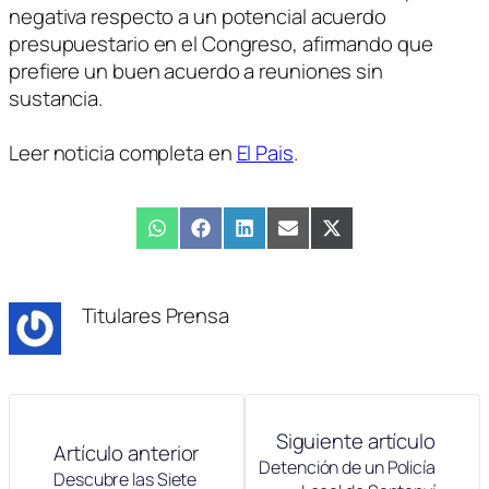
negativa respecto a un potencial acuerdo
presupuestario en el Congreso, afirmando que
prefiere un buen acuerdo a reuniones sin
sustancia.
Leer noticia completa en
El Pais
.
Compartir
WhatsApp
Compartir
Facebook
Compartir
LinkedIn
Compartir
Email
Compartir
X
en
en
en
en
en
(Twitter)
Titulares Prensa
Siguiente artículo
Artículo anterior
Detención de un Policía
Descubre las Siete