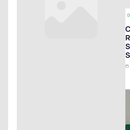
D
C
R
S
S