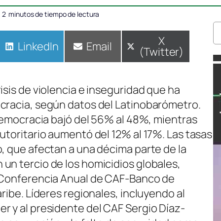
2
minutos de tiempo de lectura
Compartir
X
Compartir
LinkedIn
Compartir
Email
(Twitter)
en
en
en
isis de violencia e inseguridad que ha
cracia, según datos del Latinobarómetro.
 democracia bajó del 56% al 48%, mientras
utoritario aumentó del 12% al 17%. Las tasas
o, que afectan a una décima parte de la
un tercio de los homicidios globales,
I Conferencia Anual de CAF-Banco de
ribe. Líderes regionales, incluyendo al
r y al presidente del CAF Sergio Díaz-