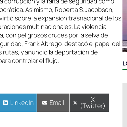
a corrupción y la falta de seguridad como
mocrática. Asimismo, Roberta S. Jacobson,
tió sobre la expansión trasnacional de los
aciones multinacionales. La violencia
, con peligrosos cruces por la selva de
guridad, Frank Ábrego, destacó el papel del
s rutas, y anunció la deportación de
ra controlar el flujo.
L
Compartir
X
Compartir
LinkedIn
Compartir
Email
(Twitter)
en
en
en