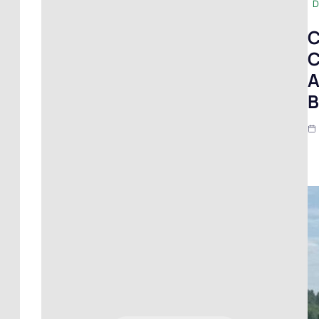
D
C
C
A
B