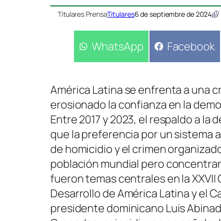
Titulares Prensa
Titulares
6 de septiembre de 2024
Compartir
WhatsApp
Compartir
Facebook
en
en
América Latina se enfrenta a una cr
erosionado la confianza en la demo
Entre 2017 y 2023, el respaldo a la
que la preferencia por un sistema a
de homicidio y el crimen organizad
población mundial pero concentran 
fueron temas centrales en la XXVI
Desarrollo de América Latina y el Ca
presidente dominicano Luis Abinade