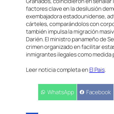
Granados, coincidieron en señalar l
factores clave en la desilusión de
exembajadora estadounidense, advir
cárteles, comparándolos con corpor
también impulsa la migración masiva
Darién. El ministro panameño de Se
crimen organizado en facilitar esta
inmigrantes ilegales como medida pa
Leer noticia completa en
El Pais
.
Compartir
WhatsApp
Compartir
Facebook
en
en