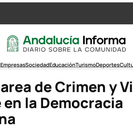
d
Empresas
Sociedad
Educación
Turismo
Deportes
Cult
area de Crimen y V
e en la Democracia
na