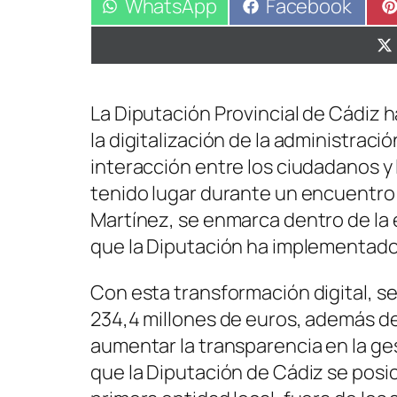
Compartir
WhatsApp
Compartir
Facebook
en
en
La Diputación Provincial de Cádiz h
la digitalización de la administració
interacción entre los ciudadanos y 
tenido lugar durante un encuentr
Martínez, se enmarca dentro de la 
que la Diputación ha implementado
Con esta transformación digital, s
234,4 millones de euros, además de 
aumentar la transparencia en la ges
que la Diputación de Cádiz se posic