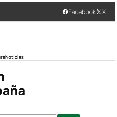
Facebook
X
ura
Noticias
n
paña