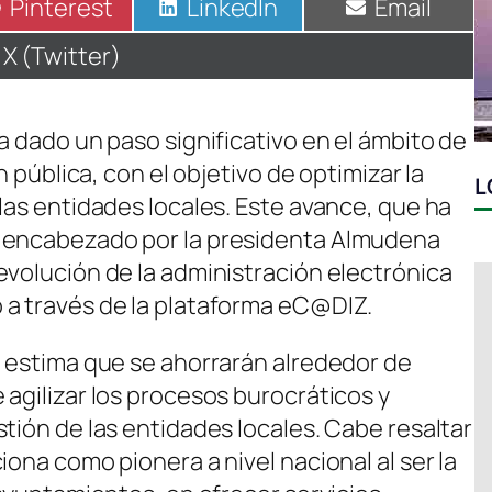
Compartir
Pinterest
Compartir
LinkedIn
Compartir
Email
en
en
en
Compartir
X (Twitter)
en
a dado un paso significativo en el ámbito de
n pública, con el objetivo de optimizar la
L
las entidades locales. Este avance, que ha
o encabezado por la presidenta Almudena
evolución de la administración electrónica
 a través de la plataforma eC@DIZ.
e estima que se ahorrarán alrededor de
agilizar los procesos burocráticos y
tión de las entidades locales. Cabe resaltar
iona como pionera a nivel nacional al ser la