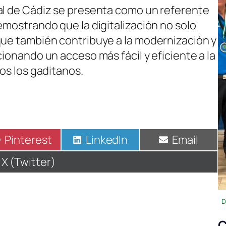
al de Cádiz se presenta como un referente
emostrando que la digitalización no solo
que también contribuye a la modernización y
cionando un acceso más fácil y eficiente a la
dos los gaditanos.
Compartir
Pinterest
Compartir
LinkedIn
Compartir
Email
en
en
en
Compartir
X (Twitter)
en
D
C