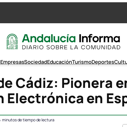
d
Empresas
Sociedad
Educación
Turismo
Deportes
Cult
de Cádiz: Pionera e
n Electrónica en Es
4
minutos de tiempo de lectura