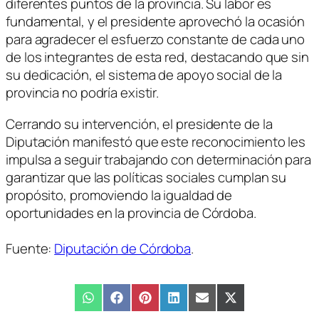
diferentes puntos de la provincia. Su labor es
fundamental, y el presidente aprovechó la ocasión
para agradecer el esfuerzo constante de cada uno
de los integrantes de esta red, destacando que sin
su dedicación, el sistema de apoyo social de la
provincia no podría existir.
Cerrando su intervención, el presidente de la
Diputación manifestó que este reconocimiento les
impulsa a seguir trabajando con determinación para
garantizar que las políticas sociales cumplan su
propósito, promoviendo la igualdad de
oportunidades en la provincia de Córdoba.
Fuente:
Diputación de Córdoba
.
Compartir
WhatsApp
Compartir
Facebook
Compartir
Pinterest
Compartir
LinkedIn
Compartir
Email
Compartir
X
en
en
en
en
en
en
(Twitter)