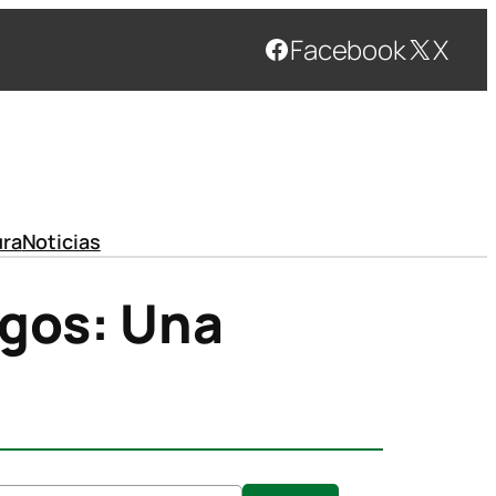
Facebook
X
ura
Noticias
igos: Una