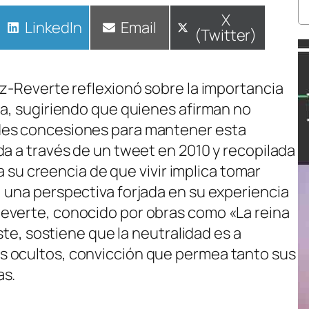
Compartir
X
Compartir
LinkedIn
Compartir
Email
(Twitter)
en
en
en
ez-Reverte reflexionó sobre la importancia
ca, sugiriendo que quienes afirman no
des concesiones para mantener esta
da a través de un tweet en 2010 y recopilada
ta su creencia de que vivir implica tomar
 una perspectiva forjada en su experiencia
everte, conocido por obras como «La reina
iste, sostiene que la neutralidad es a
 ocultos, convicción que permea tanto sus
as.