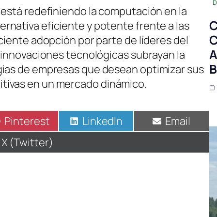
D
 está redefiniendo la computación en la
C
nativa eficiente y potente frente a las
C
ciente adopción por parte de líderes del
A
r innovaciones tecnológicas subrayan la
B
gias de empresas que desean optimizar sus
tivas en un mercado dinámico.
Compartir
Pinterest
Compartir
LinkedIn
Compartir
Email
en
en
en
Compartir
X (Twitter)
en