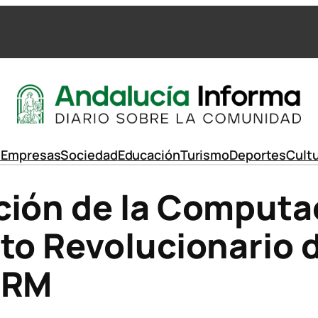
d
Empresas
Sociedad
Educación
Turismo
Deportes
Cult
ión de la Computac
to Revolucionario d
ARM