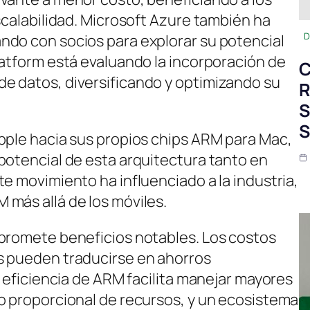
scalabilidad. Microsoft Azure también ha
D
ndo con socios para explorar su potencial
latform está evaluando la incorporación de
C
e datos, diversificando y optimizando su
R
S
S
pple hacia sus propios chips ARM para Mac,
potencial de esta arquitectura tanto en
e movimiento ha influenciado a la industria,
más allá de los móviles.
 promete beneficios notables. Los costos
s pueden traducirse en ahorros
a eficiencia de ARM facilita manejar mayores
o proporcional de recursos, y un ecosistema