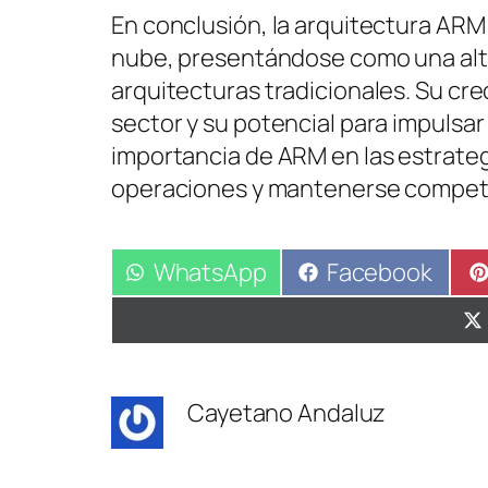
En conclusión, la arquitectura ARM
nube, presentándose como una alter
arquitecturas tradicionales. Su cre
sector y su potencial para impulsa
importancia de ARM en las estrate
operaciones y mantenerse competi
Compartir
WhatsApp
Compartir
Facebook
en
en
Cayetano Andaluz