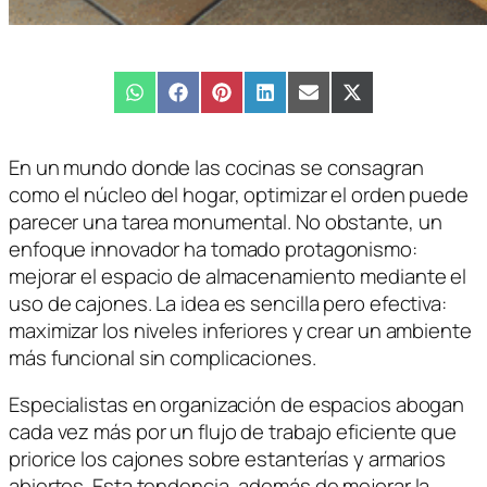
Compartir
WhatsApp
Compartir
Facebook
Compartir
Pinterest
Compartir
LinkedIn
Compartir
Email
Compartir
X
en
en
en
en
en
en
(Twitter)
En un mundo donde las cocinas se consagran
como el núcleo del hogar, optimizar el orden puede
parecer una tarea monumental. No obstante, un
enfoque innovador ha tomado protagonismo:
mejorar el espacio de almacenamiento mediante el
uso de cajones. La idea es sencilla pero efectiva:
maximizar los niveles inferiores y crear un ambiente
más funcional sin complicaciones.
Especialistas en organización de espacios abogan
cada vez más por un flujo de trabajo eficiente que
priorice los cajones sobre estanterías y armarios
abiertos. Esta tendencia, además de mejorar la