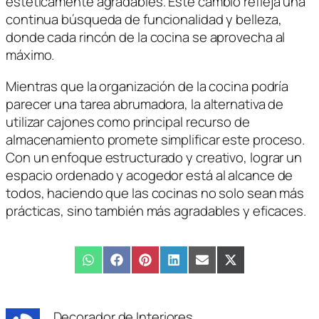
estéticamente agradables. Este cambio refleja una
continua búsqueda de funcionalidad y belleza,
donde cada rincón de la cocina se aprovecha al
máximo.
Mientras que la organización de la cocina podría
parecer una tarea abrumadora, la alternativa de
utilizar cajones como principal recurso de
almacenamiento promete simplificar este proceso.
Con un enfoque estructurado y creativo, lograr un
espacio ordenado y acogedor está al alcance de
todos, haciendo que las cocinas no solo sean más
prácticas, sino también más agradables y eficaces.
Compartir
WhatsApp
Compartir
Facebook
Compartir
Pinterest
Compartir
LinkedIn
Compartir
Email
Compartir
X
en
en
en
en
en
en
(Twitter)
Decorador de Interiores