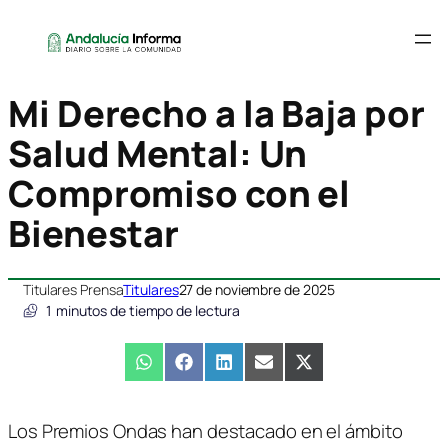
Mi Derecho a la Baja por
Salud Mental: Un
Compromiso con el
Bienestar
Titulares Prensa
Titulares
27 de noviembre de 2025
1
minutos de tiempo de lectura
Compartir
WhatsApp
Compartir
Facebook
Compartir
LinkedIn
Compartir
Email
Compartir
X
en
en
en
en
en
(Twitter)
Los Premios Ondas han destacado en el ámbito