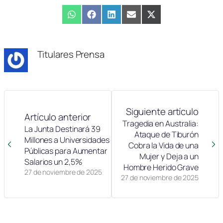
Compartir
WhatsApp
Compartir
Facebook
Compartir
LinkedIn
Compartir
Email
Compartir
X
en
en
en
en
en
(Twitter)
Titulares Prensa
Siguiente artículo
Artículo anterior
Tragedia en Australia:
La Junta Destinará 39
Ataque de Tiburón
Millones a Universidades
Cobra la Vida de una
Públicas para Aumentar
Mujer y Deja a un
Salarios un 2,5%
Hombre Herido Grave
27 de noviembre de 2025
27 de noviembre de 2025