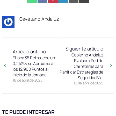
Compartir
WhatsApp
Compartir
Facebook
Compartir
Pinterest
Compartir
LinkedIn
Compartir
Email
Compartir
X
en
en
en
en
en
en
(Twitter)
Cayetano Andaluz
Siguiente artículo
Artículo anterior
Gobierno Andaluz
El Ibex 35 Retrocede un
Evaluará Red de
0,24% y se Aproxima a
Carreteras para
los 12.900 Puntos al
Planificar Estrategias de
Inicio de la Jornada
Seguridad Vial
16 de abril de 2025
16 de abril de 2025
TE PUEDE INTERESAR