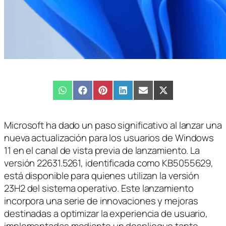
Compartir
WhatsApp
Compartir
Facebook
Compartir
Pinterest
Compartir
LinkedIn
Compartir
Email
Compartir
X
en
en
en
en
en
en
(Twitter)
Microsoft ha dado un paso significativo al lanzar una
nueva actualización para los usuarios de Windows
11 en el canal de vista previa de lanzamiento. La
versión 22631.5261, identificada como KB5055629,
está disponible para quienes utilizan la versión
23H2 del sistema operativo. Este lanzamiento
incorpora una serie de innovaciones y mejoras
destinadas a optimizar la experiencia de usuario,
implementadas mediante un despliegue tanto