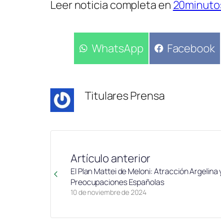
Leer noticia completa en
20minuto
Compartir
WhatsApp
Compartir
Facebook
en
en
Titulares Prensa
Artículo anterior
El Plan Mattei de Meloni: Atracción Argelina 
Preocupaciones Españolas
10 de noviembre de 2024