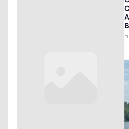
C
A
B