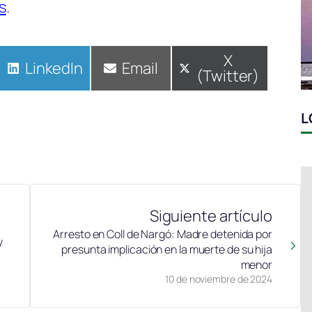
s
.
Compartir
X
Compartir
LinkedIn
Compartir
Email
(Twitter)
en
en
en
L
Siguiente artículo
Arresto en Coll de Nargó: Madre detenida por
y
presunta implicación en la muerte de su hija
menor
10 de noviembre de 2024