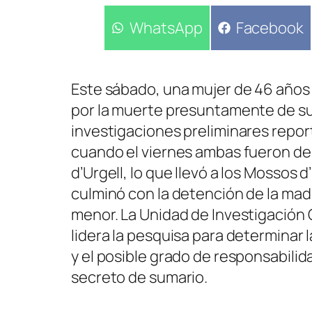
Compartir
WhatsApp
Compartir
Facebook
en
en
Este sábado, una mujer de 46 años 
por la muerte presuntamente de su 
investigaciones preliminares reporta
cuando el viernes ambas fueron d
d’Urgell, lo que llevó a los Mossos
culminó con la detención de la madre
menor. La Unidad de Investigación 
lidera la pesquisa para determinar 
y el posible grado de responsabilid
secreto de sumario.