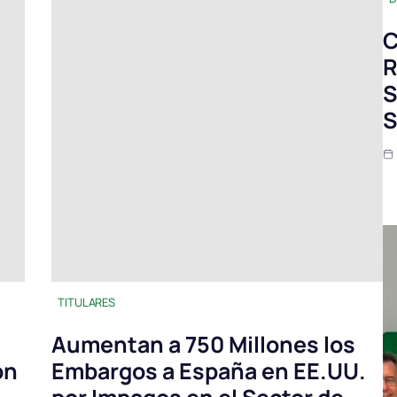
C
R
S
S
TITULARES
Aumentan a 750 Millones los
on
Embargos a España en EE.UU.