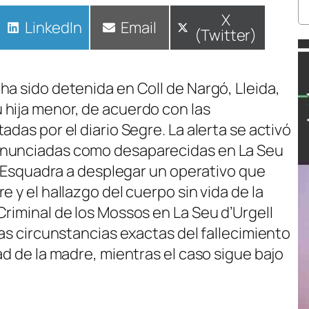
Compartir
X
Compartir
LinkedIn
Compartir
Email
(Twitter)
en
en
en
ha sido detenida en Coll de Nargó, Lleida,
hija menor, de acuerdo con las
das por el diario Segre. La alerta se activó
enunciadas como desaparecidas en La Seu
 d’Esquadra a desplegar un operativo que
 y el hallazgo del cuerpo sin vida de la
Criminal de los Mossos en La Seu d’Urgell
las circunstancias exactas del fallecimiento
ad de la madre, mientras el caso sigue bajo