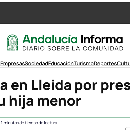
d
Empresas
Sociedad
Educación
Turismo
Deportes
Cult
a en Lleida por pre
u hija menor
1
minutos de tiempo de lectura