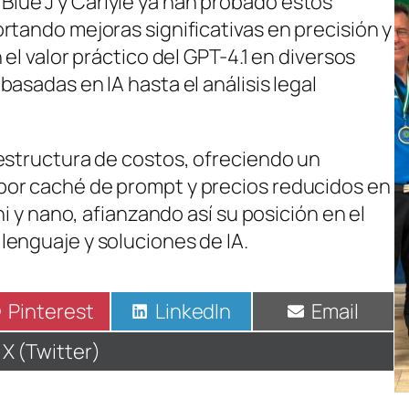
ue J y Carlyle ya han probado estos
rtando mejoras significativas en precisión y
el valor práctico del GPT-4.1 en diversos
asadas en IA hasta el análisis legal
estructura de costos, ofreciendo un
or caché de prompt y precios reducidos en
ni y nano, afianzando así su posición en el
enguaje y soluciones de IA.
Compartir
Pinterest
Compartir
LinkedIn
Compartir
Email
en
en
en
Compartir
X (Twitter)
en