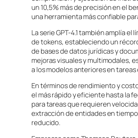
un 10,5% más de precisión en el b
una herramienta más confiable para
La serie GPT-4.1 también amplía el 
de tokens, estableciendo un récord 
de bases de datos jurídicas y doc
mejoras visuales y multimodales, e
a los modelos anteriores en tarea
En términos de rendimiento y costo
el más rápido y eficiente hasta la 
para tareas que requieren velocida
extracción de entidades en tiempo 
reducido.