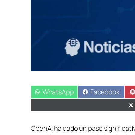
Compartir
WhatsApp
Compartir
Facebook
en
en
OpenAI ha dado un paso significati