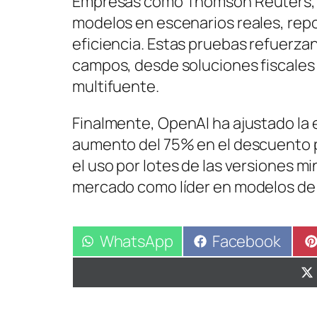
Empresas como Thomson Reuters, Bl
modelos en escenarios reales, repo
eficiencia. Estas pruebas refuerzan 
campos, desde soluciones fiscales b
multifuente.
Finalmente, OpenAI ha ajustado la 
aumento del 75% en el descuento p
el uso por lotes de las versiones mi
mercado como líder en modelos de l
Compartir
WhatsApp
Compartir
Facebook
en
en