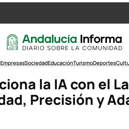
d
Empresas
Sociedad
Educación
Turismo
Deportes
Cult
iona la IA con el 
idad, Precisión y Ad
l