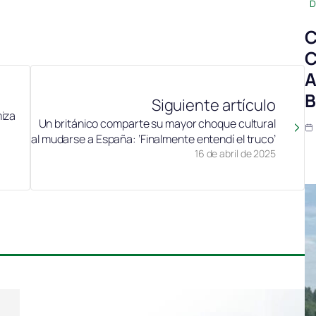
D
C
C
A
B
Siguiente artículo
miza
Un británico comparte su mayor choque cultural
al mudarse a España: ‘Finalmente entendí el truco’
16 de abril de 2025