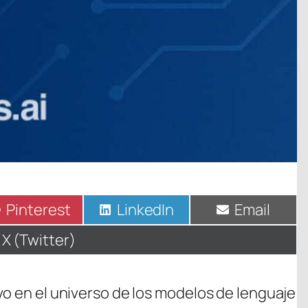
Compartir
Pinterest
Compartir
LinkedIn
Compartir
Email
en
en
en
Compartir
X (Twitter)
en
vo en el universo de los modelos de lenguaje