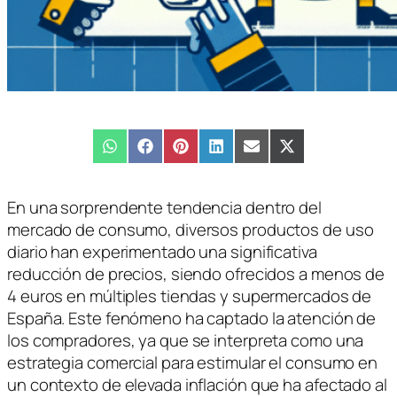
Compartir
WhatsApp
Compartir
Facebook
Compartir
Pinterest
Compartir
LinkedIn
Compartir
Email
Compartir
X
en
en
en
en
en
en
(Twitter)
En una sorprendente tendencia dentro del
mercado de consumo, diversos productos de uso
diario han experimentado una significativa
reducción de precios, siendo ofrecidos a menos de
4 euros en múltiples tiendas y supermercados de
España. Este fenómeno ha captado la atención de
los compradores, ya que se interpreta como una
estrategia comercial para estimular el consumo en
un contexto de elevada inflación que ha afectado al