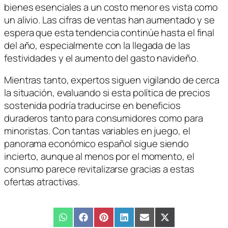
bienes esenciales a un costo menor es vista como
un alivio. Las cifras de ventas han aumentado y se
espera que esta tendencia continúe hasta el final
del año, especialmente con la llegada de las
festividades y el aumento del gasto navideño.
Mientras tanto, expertos siguen vigilando de cerca
la situación, evaluando si esta política de precios
sostenida podría traducirse en beneficios
duraderos tanto para consumidores como para
minoristas. Con tantas variables en juego, el
panorama económico español sigue siendo
incierto, aunque al menos por el momento, el
consumo parece revitalizarse gracias a estas
ofertas atractivas.
Compartir
WhatsApp
Compartir
Facebook
Compartir
Pinterest
Compartir
LinkedIn
Compartir
Email
Compartir
X