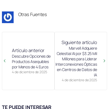
en
en
en
en
en
en
(Twitter)
Otras Fuentes
Siguiente artículo
Marvell Adquiere
Artículo anterior
Celestial AI por $3.25 Mil
Descubre Opciones de
Millones para Liderar
Productos Asequibles
Interconexiones Ópticas
por Menos de 4 Euros
en Centros de Datos de
4 de diciembre de 2025
IA
4 de diciembre de 2025
TE PUEDE INTERESAR