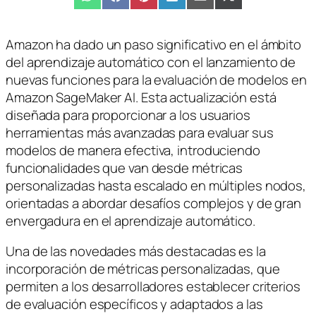
Compartir
WhatsApp
Compartir
Facebook
Compartir
Pinterest
Compartir
LinkedIn
Compartir
Email
Compartir
X
en
en
en
en
en
en
(Twitter)
Amazon ha dado un paso significativo en el ámbito
del aprendizaje automático con el lanzamiento de
nuevas funciones para la evaluación de modelos en
Amazon SageMaker AI. Esta actualización está
diseñada para proporcionar a los usuarios
herramientas más avanzadas para evaluar sus
modelos de manera efectiva, introduciendo
funcionalidades que van desde métricas
personalizadas hasta escalado en múltiples nodos,
orientadas a abordar desafíos complejos y de gran
envergadura en el aprendizaje automático.
Una de las novedades más destacadas es la
incorporación de métricas personalizadas, que
permiten a los desarrolladores establecer criterios
de evaluación específicos y adaptados a las