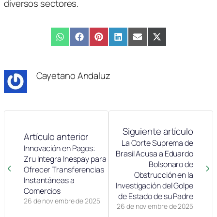
diversos sectores.
Compartir
WhatsApp
Compartir
Facebook
Compartir
Pinterest
Compartir
LinkedIn
Compartir
Email
Compartir
X
en
en
en
en
en
en
(Twitter)
Cayetano Andaluz
Siguiente artículo
Artículo anterior
La Corte Suprema de
Innovación en Pagos:
Brasil Acusa a Eduardo
Zru Integra Inespay para
Bolsonaro de
Ofrecer Transferencias
Obstrucción en la
Instantáneas a
Investigación del Golpe
Comercios
de Estado de su Padre
26 de noviembre de 2025
26 de noviembre de 2025