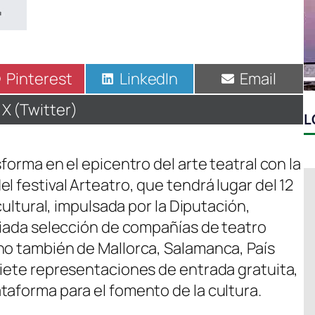
Compartir
Pinterest
Compartir
LinkedIn
Compartir
Email
en
en
en
Compartir
X (Twitter)
L
en
forma en el epicentro del arte teatral con la
l festival Arteatro, que tendrá lugar del 12
 cultural, impulsada por la Diputación,
ariada selección de compañías de teatro
no también de Mallorca, Salamanca, País
siete representaciones de entrada gratuita,
taforma para el fomento de la cultura.