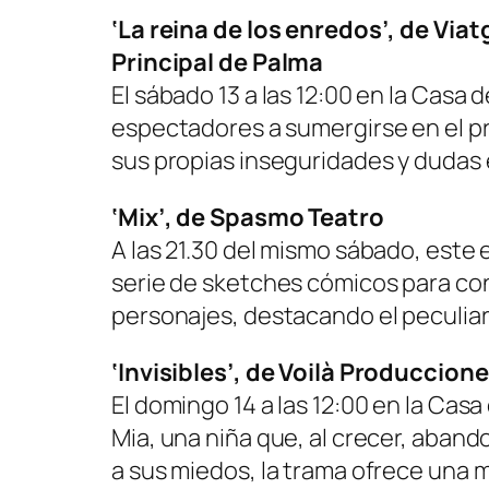
‘La reina de los enredos’, de Via
Principal de Palma
El sábado 13 a las 12:00 en la Casa d
espectadores a sumergirse en el p
sus propias inseguridades y dudas e
‘Mix’, de Spasmo Teatro
A las 21.30 del mismo sábado, este e
serie de sketches cómicos para cone
personajes, destacando el peculiar
‘Invisibles’, de Voilà Produccion
El domingo 14 a las 12:00 en la Casa
Mia, una niña que, al crecer, abando
a sus miedos, la trama ofrece una m