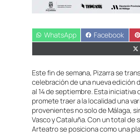
Compartir
WhatsApp
Compartir
Facebook
en
en
Este fin de semana, Pizarra se trans
celebración de una nueva edición de
al 14 de septiembre. Esta iniciativa
promete traer a la localidad una v
provenientes no solo de Málaga, si
Vasco y Cataluña. Con un total de 
Arteatro se posiciona como una pla