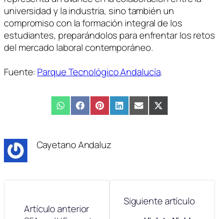
universidad y la industria, sino también un
compromiso con la formación integral de los
estudiantes, preparándolos para enfrentar los retos
del mercado laboral contemporáneo.
Fuente:
Parque Tecnológico Andalucía
.
Compartir
WhatsApp
Compartir
Facebook
Compartir
Pinterest
Compartir
LinkedIn
Compartir
Email
Compartir
X
en
en
en
en
en
en
(Twitter)
Cayetano Andaluz
Siguiente artículo
Artículo anterior