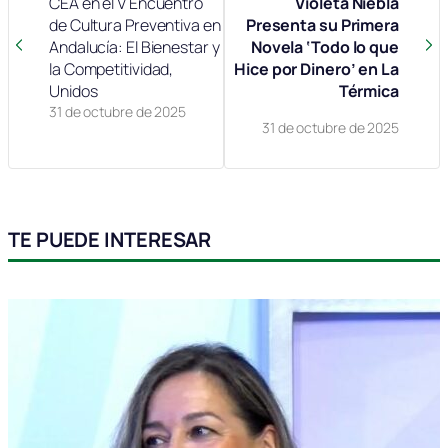
CEA en el V Encuentro
Violeta Niebla
de Cultura Preventiva en
Presenta su Primera
Andalucía: El Bienestar y
Novela ‘Todo lo que
la Competitividad,
Hice por Dinero’ en La
Unidos
Térmica
31 de octubre de 2025
31 de octubre de 2025
TE PUEDE INTERESAR