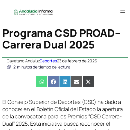
Programa CSD PROAD–
Carrera Dual 2025
Cayetano Andaluz
Deportes
23 de febrero de 2026
2
minutos de tiempo de lectura
Compartir
WhatsApp
Compartir
Facebook
Compartir
LinkedIn
Compartir
Email
Compartir
X
en
en
en
en
en
(Twitter)
El Consejo Superior de Deportes (CSD) ha dado a
conocer en el Boletín Oficial del Estado la apertura
de la convocatoria para los Premios “CSD Carrera-
Dual” 2025. Esta iniciativa busca reconocer el