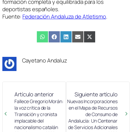
formación completa y equilibrada para los
deportistas españoles.
Fuente:
Federación Andaluza de Atletismo
.
Compartir
WhatsApp
Compartir
Facebook
Compartir
LinkedIn
Compartir
Email
Compartir
X
en
en
en
en
en
(Twitter)
Cayetano Andaluz
Artículo anterior
Siguiente artículo
Fallece Gregorio Morán:
Nuevas Incorporaciones
la voz crítica de la
en el Mapa de Recursos
Transición y cronista
de Consumo de
implacable del
Andalucía: Un Centenar
nacionalismo catalán
de Servicios Adicionales