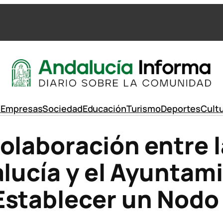
d
Empresas
Sociedad
Educación
Turismo
Deportes
Cult
olaboración entre 
alucía y el Ayuntam
Establecer un Nodo