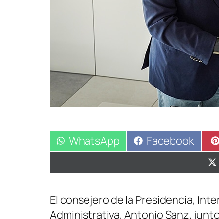
Compartir
WhatsApp
Compartir
Facebook
en
en
El consejero de la Presidencia, Inter
Administrativa, Antonio Sanz, junto