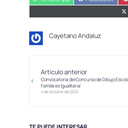
en
en
Cayetano Andaluz
Artículo anterior
Convocatoria del Concurso de Dibujo Escola
Familia es Igualitaria’
4 de octubre de 2024
TE PUEDE INTERESAR