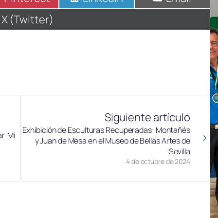
en
en
en
Compartir
X (Twitter)
en
Siguiente artículo
Exhibición de Esculturas Recuperadas: Montañés
r ‘Mi
y Juan de Mesa en el Museo de Bellas Artes de
Sevilla
4 de octubre de 2024