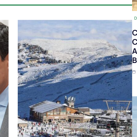
D
C
C
A
B