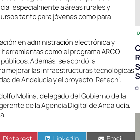
cía, especialmente a áreas rurales y
ursos tanto para jóvenes como para
D
ación en administración electrónica y
C
ir herramientas como el programa ARCO
R
 públicos. Además, se acordó la
S
a mejorar las infraestructuras tecnológicas
S
ad de Andalucía y el proyecto ‘Retech’.
dolfo Molina, delegado del Gobierno de la
gerente de la Agencia Digital de Andalucía.
a.
Compartir
Pinterest
Compartir
LinkedIn
Compartir
Email