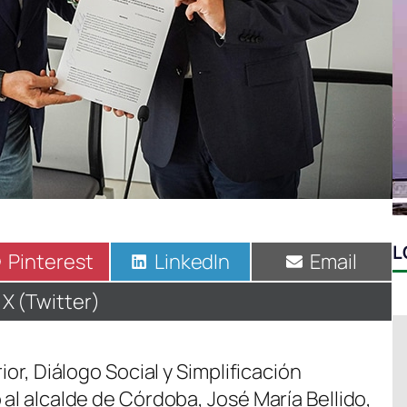
L
Compartir
Pinterest
Compartir
LinkedIn
Compartir
Email
en
en
en
Compartir
X (Twitter)
en
ior, Diálogo Social y Simplificación
 al alcalde de Córdoba, José María Bellido,