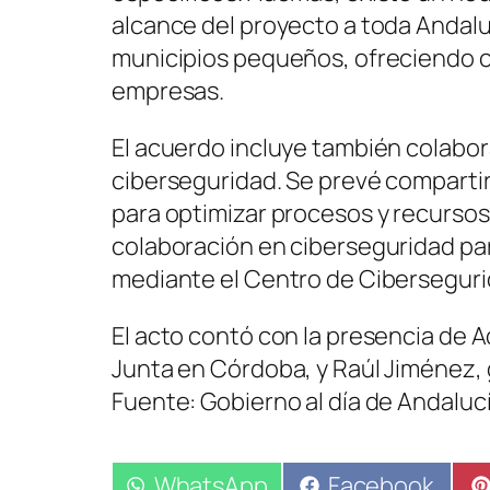
alcance del proyecto a toda Andalu
municipios pequeños, ofreciendo c
empresas.
El acuerdo incluye también colabor
ciberseguridad. Se prevé compart
para optimizar procesos y recursos
colaboración en ciberseguridad par
mediante el Centro de Cibersegurid
El acto contó con la presencia de A
Junta en Córdoba, y Raúl Jiménez, 
Fuente: Gobierno al día de Andalucí
Compartir
WhatsApp
Compartir
Facebook