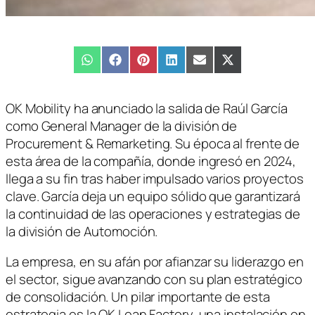
Compartir
WhatsApp
Compartir
Facebook
Compartir
Pinterest
Compartir
LinkedIn
Compartir
Email
Compartir
X
en
en
en
en
en
en
(Twitter)
OK Mobility ha anunciado la salida de Raúl García
como General Manager de la división de
Procurement & Remarketing. Su época al frente de
esta área de la compañía, donde ingresó en 2024,
llega a su fin tras haber impulsado varios proyectos
clave. García deja un equipo sólido que garantizará
la continuidad de las operaciones y estrategias de
la división de Automoción.
La empresa, en su afán por afianzar su liderazgo en
el sector, sigue avanzando con su plan estratégico
de consolidación. Un pilar importante de esta
estrategia es la OK Lean Factory, una instalación en