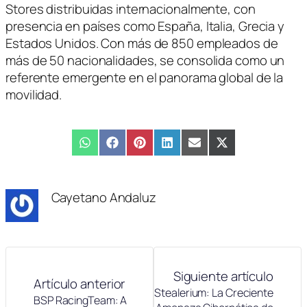
Stores distribuidas internacionalmente, con
presencia en países como España, Italia, Grecia y
Estados Unidos. Con más de 850 empleados de
más de 50 nacionalidades, se consolida como un
referente emergente en el panorama global de la
movilidad.
Compartir
WhatsApp
Compartir
Facebook
Compartir
Pinterest
Compartir
LinkedIn
Compartir
Email
Compartir
X
en
en
en
en
en
en
(Twitter)
Cayetano Andaluz
Siguiente artículo
Artículo anterior
Stealerium: La Creciente
BSP RacingTeam: A