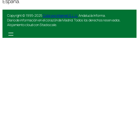
España.
Copyright © 1995-2025
Colorvivo Internet S.L.U.
Andalucía Informa.
Diario de información en el corazón de Madrid. Todos los derechos reservados.
Alojamiento cloud con Stackscale.