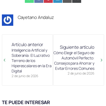
Compartir
WhatsApp
Compartir
Facebook
Compartir
Pinterest
Compartir
LinkedIn
Compartir
Email
Compartir
X
en
en
en
en
en
en
(Twitter)
Cayetano Andaluz
Artículo anterior
Siguiente artículo
Inteligencia Artificial y
Cómo Elegir el Seguro de
Soberanía: El Lucrativo
Automóvil Perfecto:
Terreno de los
Consejos para Ahorrar y
Hiperescalares en la Era
Evitar Errores Comunes
Digital
2 de junio de 2026
2 de junio de 2026
TE PUEDE INTERESAR