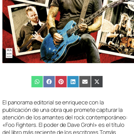
Compartir
WhatsApp
Compartir
Facebook
Compartir
Pinterest
Compartir
LinkedIn
Compartir
Email
Compartir
X
en
en
en
en
en
en
(Twitter)
El panorama editorial se enriquece con la
publicación de una obra que promete capturar la
atención de los amantes del rock contemporáneo:
«Foo Fighters. El poder de Dave Grohl» es el título
del libro más reciente de los escritores Tomás