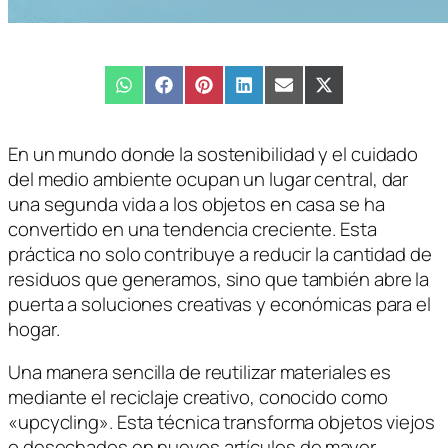
Compartir
WhatsApp
Compartir
Facebook
Compartir
Pinterest
Compartir
LinkedIn
Compartir
Email
Compartir
X
en
en
en
en
en
en
(Twitter)
En un mundo donde la sostenibilidad y el cuidado
del medio ambiente ocupan un lugar central, dar
una segunda vida a los objetos en casa se ha
convertido en una tendencia creciente. Esta
práctica no solo contribuye a reducir la cantidad de
residuos que generamos, sino que también abre la
puerta a soluciones creativas y económicas para el
hogar.
Una manera sencilla de reutilizar materiales es
mediante el reciclaje creativo, conocido como
«upcycling». Esta técnica transforma objetos viejos
o desechados en nuevos artículos de mayor