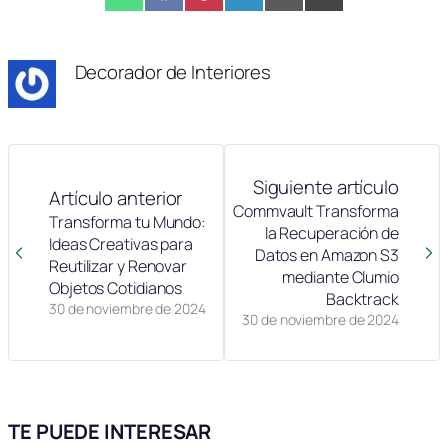
Compartir
WhatsApp
Compartir
Facebook
Compartir
Pinterest
Compartir
LinkedIn
Compartir
Email
Compartir
X
en
en
en
en
en
en
(Twitter)
Decorador de Interiores
Siguiente artículo
Artículo anterior
Commvault Transforma
Transforma tu Mundo:
la Recuperación de
Ideas Creativas para
Datos en Amazon S3
Reutilizar y Renovar
mediante Clumio
Objetos Cotidianos
Backtrack
30 de noviembre de 2024
30 de noviembre de 2024
TE PUEDE INTERESAR