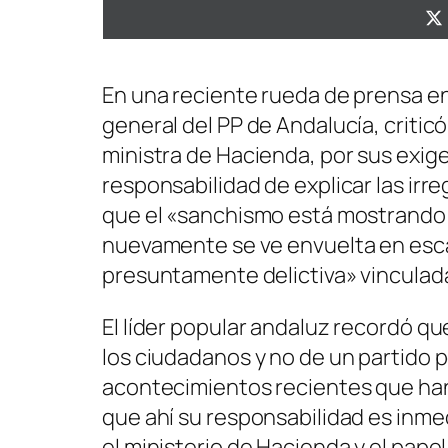
En una reciente rueda de prensa en 
general del PP de Andalucía, criti
ministra de Hacienda, por sus exig
responsabilidad de explicar las irr
que el «sanchismo está mostrando 
nuevamente se ve envuelta en esc
presuntamente delictiva» vinculada
El líder popular andaluz recordó que
los ciudadanos y no de un partido p
acontecimientos recientes que han
que ahí su responsabilidad es inm
el ministerio de Hacienda y el pape