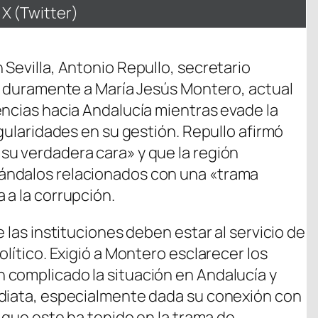
Compartir
X (Twitter)
en
Sevilla, Antonio Repullo, secretario
có duramente a María Jesús Montero, actual
encias hacia Andalucía mientras evade la
egularidades en su gestión. Repullo afirmó
su verdadera cara» y que la región
ándalos relacionados con una «trama
 a la corrupción.
 las instituciones deben estar al servicio de
olítico. Exigió a Montero esclarecer los
 complicado la situación en Andalucía y
ediata, especialmente dada su conexión con
l que este ha tenido en la trama de