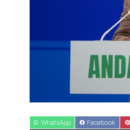
Compartir
WhatsApp
Compartir
Facebook
en
en