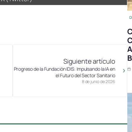
en
D
C
C
A
B
Siguiente artículo
Progreso de la Fundación IDIS: Impulsando la IA en
el Futuro del Sector Sanitario
8 de junio de 2026