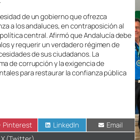
.
cesidad de un gobierno que ofrezca
nza a los andaluces, en contraposición al
 política central. Afirmó que Andalucía debe
los y requerir un verdadero régimen de
cesidades de sus ciudadanos. La
ma de corrupción y la exigencia de
ales para restaurar la confianza pública
Compartir
Pinterest
Compartir
LinkedIn
Compartir
Email
en
en
en
Compartir
X (Twitter)