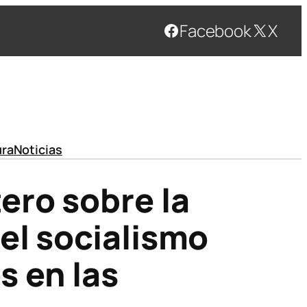
Facebook
X
ura
Noticias
ero sobre la
del socialismo
s en las