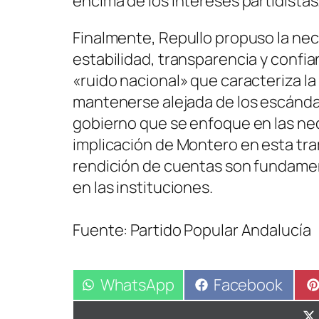
encima de los intereses partidistas
Finalmente, Repullo propuso la ne
estabilidad, transparencia y confia
«ruido nacional» que caracteriza la
mantenerse alejada de los escánda
gobierno que se enfoque en las ne
implicación de Montero en esta tra
rendición de cuentas son fundament
en las instituciones.
Fuente: Partido Popular Andalucía
Compartir
WhatsApp
Compartir
Facebook
en
en