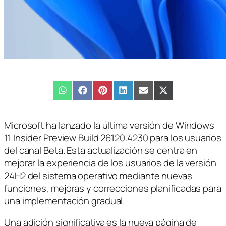
Compartir
WhatsApp
Compartir
Facebook
Compartir
Pinterest
Compartir
LinkedIn
Compartir
Email
Compartir
X
en
en
en
en
en
en
(Twitter)
Microsoft ha lanzado la última versión de Windows
11 Insider Preview Build 26120.4230 para los usuarios
del canal Beta. Esta actualización se centra en
mejorar la experiencia de los usuarios de la versión
24H2 del sistema operativo mediante nuevas
funciones, mejoras y correcciones planificadas para
una implementación gradual.
Una adición significativa es la nueva página de