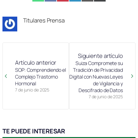
en
en
en
en
en
en
(Twitter)
Titulares Prensa
Siguiente artículo
Artículo anterior
Suiza Compromete su
SOP: Comprendiendo el
Tradición de Privacidad
Complejo Trastorno
Digital con Nuevas Leyes
Hormonal
de Vigilancia y
7 de junio de 2025
Descifrado de Datos
7 de junio de 2025
TE PUEDE INTERESAR