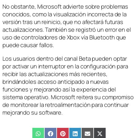
No obstante, Microsoft advierte sobre problemas
conocidos, como la visualización incorrecta de la
versión tras un reinicio, que no afectará futuras
actualizaciones. También se registró un error en el
uso de controladores de Xbox vía Bluetooth que
puede causar fallos.
Los usuarios dentro del canal Beta pueden optar
por activar un interruptor en la configuración para
recibir las actualizaciones más recientes,
brindándoles acceso anticipado a nuevas
funciones y mejorando así la experiencia del
sistema operativo. Microsoft reitera su compromiso
de monitorear la retroalimentación para continuar
mejorando su software.
Compartir
WhatsApp
Compartir
Facebook
Compartir
Pinterest
Compartir
LinkedIn
Compartir
Email
Compartir
X