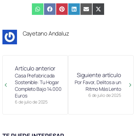
Compartir
WhatsApp
Compartir
Facebook
Compartir
Pinterest
Compartir
LinkedIn
Compartir
Email
Compartir
X
en
en
en
en
en
en
(Twitter)
Cayetano Andaluz
Artículo anterior
Siguiente artículo
Casa Prefabricada
Sostenible: Tu Hogar
Por Favor, Delitos a un
Completo Bajo 14.000
Ritmo Más Lento
Euros
6 de julio de 2025
6 de julio de 2025
TE PUEDE INTERESAR