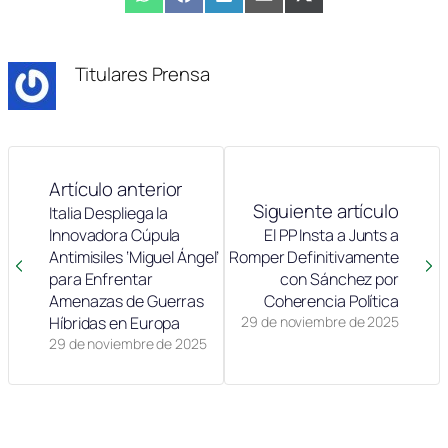
Compartir
WhatsApp
Compartir
Facebook
Compartir
LinkedIn
Compartir
Email
Compartir
X
en
en
en
en
en
(Twitter)
Titulares Prensa
Artículo anterior
Siguiente artículo
Italia Despliega la
Innovadora Cúpula
El PP Insta a Junts a
Antimisiles ‘Miguel Ángel’
Romper Definitivamente
para Enfrentar
con Sánchez por
Amenazas de Guerras
Coherencia Política
Híbridas en Europa
29 de noviembre de 2025
29 de noviembre de 2025