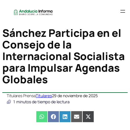
Sánchez Participa en el
Consejo de la
Internacional Socialista
para Impulsar Agendas
Globales
Titulares Prensa
Titulares
29 de noviembre de 2025
1
minutos de tiempo de lectura
Compartir
WhatsApp
Compartir
Facebook
Compartir
LinkedIn
Compartir
Email
Compartir
X
en
en
en
en
en
(Twitter)