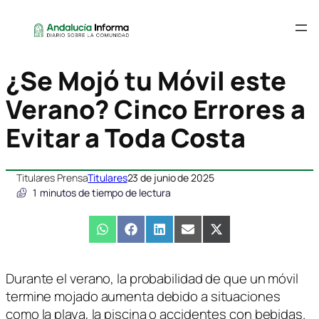
¿Se Mojó tu Móvil este
Verano? Cinco Errores a
Evitar a Toda Costa
Titulares Prensa
Titulares
23 de junio de 2025
1
minutos de tiempo de lectura
Compartir
WhatsApp
Compartir
Facebook
Compartir
LinkedIn
Compartir
Email
Compartir
X
en
en
en
en
en
(Twitter)
Durante el verano, la probabilidad de que un móvil
termine mojado aumenta debido a situaciones
como la playa, la piscina o accidentes con bebidas.