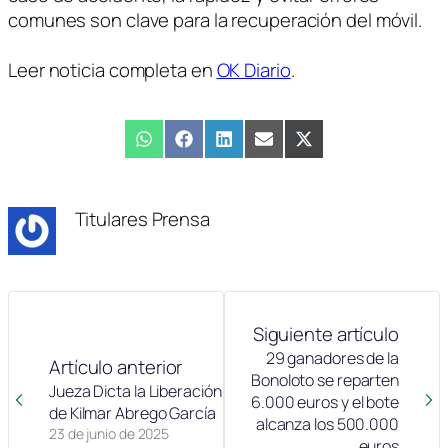
comunes son clave para la recuperación del móvil.
Leer noticia completa en
OK Diario
.
Compartir
WhatsApp
Compartir
Facebook
Compartir
LinkedIn
Compartir
Email
Compartir
X
en
en
en
en
en
(Twitter)
Titulares Prensa
Siguiente artículo
29 ganadores de la
Artículo anterior
Bonoloto se reparten
Jueza Dicta la Liberación
6.000 euros y el bote
de Kilmar Abrego García
alcanza los 500.000
23 de junio de 2025
euros