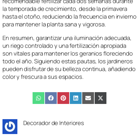
recomendable fertilizar cada dos semanas durante
la temporada de crecimiento, desde la primavera
hasta el otoño, reduciendo la frecuencia en invierno
para mantener la planta sana y vigorosa.
En resumen, garantizar una iluminación adecuada,
un riego controlado y una fertilización apropiada
son vitales para mantener los geranios floreciendo
todo el año. Siguiendo estas pautas, los jardineros
pueden disfrutar de su belleza continua, añadiendo
color y frescura a sus espacios.
Compartir
WhatsApp
Compartir
Facebook
Compartir
Pinterest
Compartir
LinkedIn
Compartir
Email
Compartir
X
en
en
en
en
en
en
(Twitter)
Decorador de Interiores