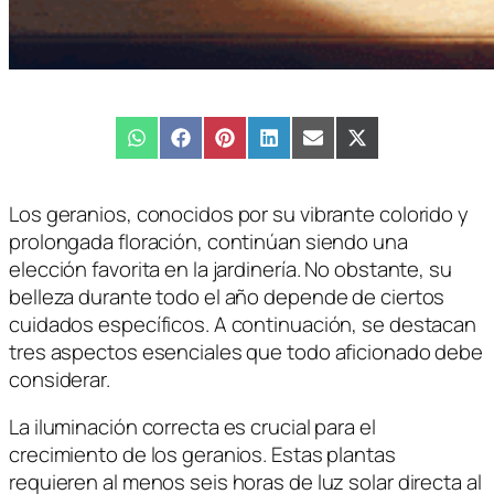
Compartir
WhatsApp
Compartir
Facebook
Compartir
Pinterest
Compartir
LinkedIn
Compartir
Email
Compartir
X
en
en
en
en
en
en
(Twitter)
Los geranios, conocidos por su vibrante colorido y
prolongada floración, continúan siendo una
elección favorita en la jardinería. No obstante, su
belleza durante todo el año depende de ciertos
cuidados específicos. A continuación, se destacan
tres aspectos esenciales que todo aficionado debe
considerar.
La iluminación correcta es crucial para el
crecimiento de los geranios. Estas plantas
requieren al menos seis horas de luz solar directa al