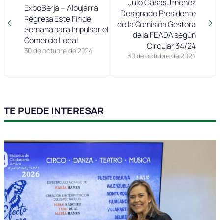
Julio Casas Jiménez
ExpoBerja – Alpujarra
Designado Presidente
Regresa Este Fin de
de la Comisión Gestora
Semana para Impulsar el
de la FEADA según
Comercio Local
Circular 34/24
30 de octubre de 2024
30 de octubre de 2024
TE PUEDE INTERESAR