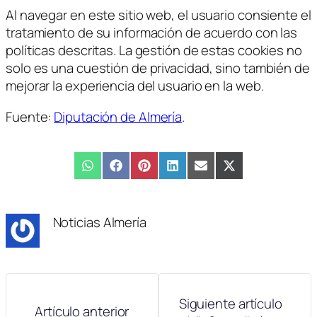
Al navegar en este sitio web, el usuario consiente el
tratamiento de su información de acuerdo con las
políticas descritas. La gestión de estas cookies no
solo es una cuestión de privacidad, sino también de
mejorar la experiencia del usuario en la web.
Fuente:
Diputación de Almería
.
Compartir
WhatsApp
Compartir
Facebook
Compartir
Pinterest
Compartir
LinkedIn
Compartir
Email
Compartir
X
en
en
en
en
en
en
(Twitter)
Noticias Almería
Siguiente artículo
Artículo anterior