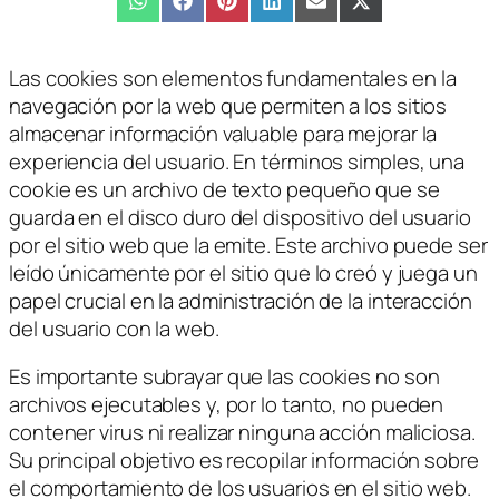
Compartir
WhatsApp
Compartir
Facebook
Compartir
Pinterest
Compartir
LinkedIn
Compartir
Email
Compartir
X
en
en
en
en
en
en
(Twitter)
Las cookies son elementos fundamentales en la
navegación por la web que permiten a los sitios
almacenar información valuable para mejorar la
experiencia del usuario. En términos simples, una
cookie es un archivo de texto pequeño que se
guarda en el disco duro del dispositivo del usuario
por el sitio web que la emite. Este archivo puede ser
leído únicamente por el sitio que lo creó y juega un
papel crucial en la administración de la interacción
del usuario con la web.
Es importante subrayar que las cookies no son
archivos ejecutables y, por lo tanto, no pueden
contener virus ni realizar ninguna acción maliciosa.
Su principal objetivo es recopilar información sobre
el comportamiento de los usuarios en el sitio web.