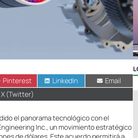
L
Compartir
Pinterest
Compartir
LinkedIn
Compartir
Email
en
en
en
Compartir
X (Twitter)
en
dido el panorama tecnológico con el
 Engineering Inc., un movimiento estratégico
ones de dólares. Este acuerdo permitirá a