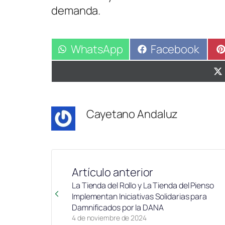
demanda.
Compartir
WhatsApp
Compartir
Facebook
en
en
Cayetano Andaluz
Artículo anterior
La Tienda del Rollo y La Tienda del Pienso
Implementan Iniciativas Solidarias para
Damnificados por la DANA
4 de noviembre de 2024