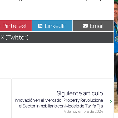
Compartir
Pinterest
Compartir
LinkedIn
Compartir
Email
en
en
en
Compartir
X (Twitter)
en
Siguiente artículo
Innovación en el Mercado: Properfy Revoluciona
el Sector Inmobiliario con Modelo de Tarifa Fija
4 de noviembre de 2024