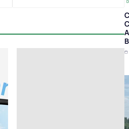
D
C
C
A
B