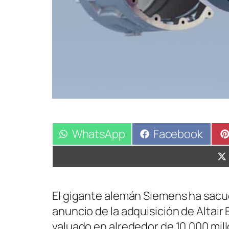
Compartir
WhatsApp
Compartir
Facebook
en
en
El gigante alemán Siemens ha sacu
anuncio de la adquisición de Altair
valuado en alrededor de 10.000 mill