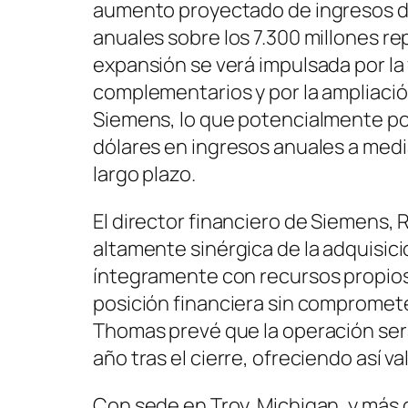
aumento proyectado de ingresos d
anuales sobre los 7.300 millones rep
expansión se verá impulsada por la
complementarios y por la ampliación
Siemens, lo que potencialmente po
dólares en ingresos anuales a media
largo plazo.
El director financiero de Siemens, 
altamente sinérgica de la adquisici
íntegramente con recursos propios
posición financiera sin comprometer
Thomas prevé que la operación será
año tras el cierre, ofreciendo así va
Con sede en Troy, Michigan, y más 