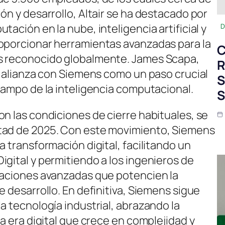
ón y desarrollo, Altair se ha destacado por
ación en la nube, inteligencia artificial y
D
roporcionar herramientas avanzadas para la
C
s reconocido globalmente. James Scapa,
R
a alianza con Siemens como un paso crucial
S
campo de la inteligencia computacional.
S
n las condiciones de cierre habituales, se
tad de 2025. Con este movimiento, Siemens
a transformación digital, facilitando un
igital y permitiendo a los ingenieros de
laciones avanzadas que potencien la
e desarrollo. En definitiva, Siemens sigue
a tecnología industrial, abrazando la
na era digital que crece en complejidad y