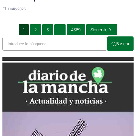
1 Julio 2026
1
2
3
...
4389
Siguente
Buscar