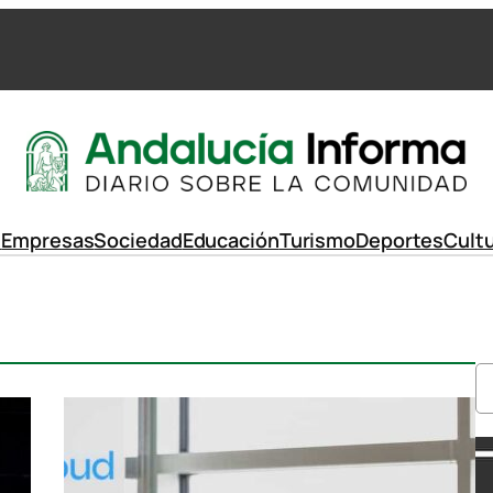
d
Empresas
Sociedad
Educación
Turismo
Deportes
Cult