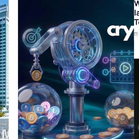
W
l
T