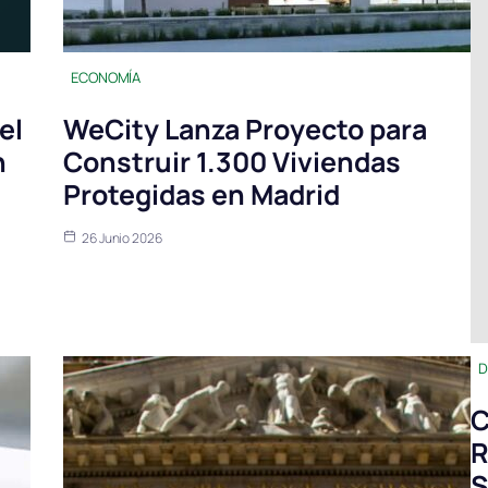
ECONOMÍA
el
WeCity Lanza Proyecto para
n
Construir 1.300 Viviendas
Protegidas en Madrid
26 Junio 2026
D
C
R
S