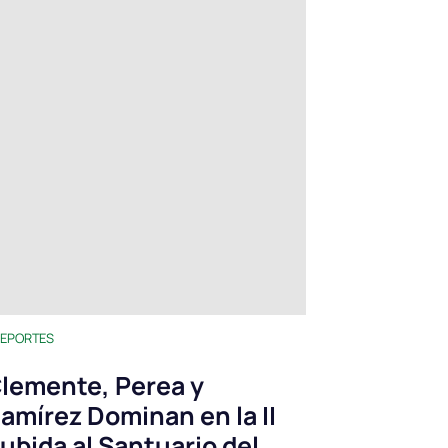
EPORTES
lemente, Perea y
amírez Dominan en la II
ubida al Santuario del