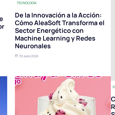
TECNOLOGÍA
De la Innovación a la Acción:
e
Cómo AleaSoft Transforma el
or
Sector Energético con
Machine Learning y Redes
Neuronales
30 Junio 2026
D
C
R
S