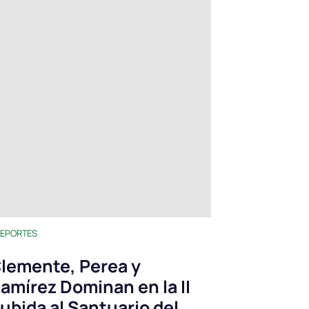
EPORTES
lemente, Perea y
amírez Dominan en la II
ubida al Santuario del