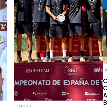
D
C
C
A
B
DEPORTES