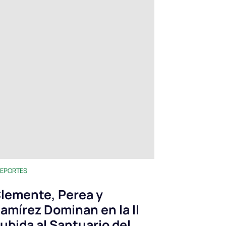
EPORTES
lemente, Perea y
amírez Dominan en la II
ubida al Santuario del