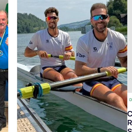
D
C
R
S