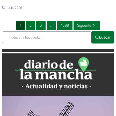
1 Julio 2026
1
2
3
...
4388
Siguente
Buscar