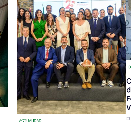
D
C
d
F
V
ACTUALIDAD