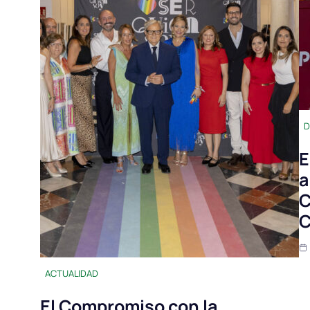
D
E
a
C
C
ACTUALIDAD
El Compromiso con la