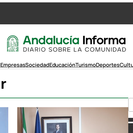
d
Empresas
Sociedad
Educación
Turismo
Deportes
Cult
r