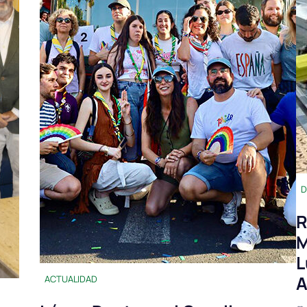
D
R
M
L
A
ACTUALIDAD