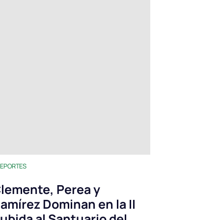
EPORTES
lemente, Perea y
amírez Dominan en la II
ubida al Santuario del