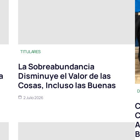
TITULARES
La Sobreabundancia
a
Disminuye el Valor de las
Cosas, Incluso las Buenas
D
2 Julio 2026
C
C
A
B