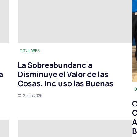
TITULARES
La Sobreabundancia
a
Disminuye el Valor de las
Cosas, Incluso las Buenas
D
2 Julio 2026
C
C
A
B