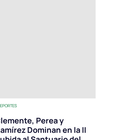
EPORTES
lemente, Perea y
amírez Dominan en la II
ubida al Santuario del