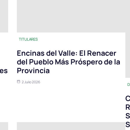
TITULARES
Encinas del Valle: El Renacer
del Pueblo Más Próspero de la
tes
Provincia
2 Julio 2026
D
C
R
S
S