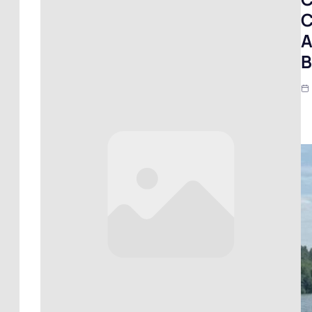
C
A
B