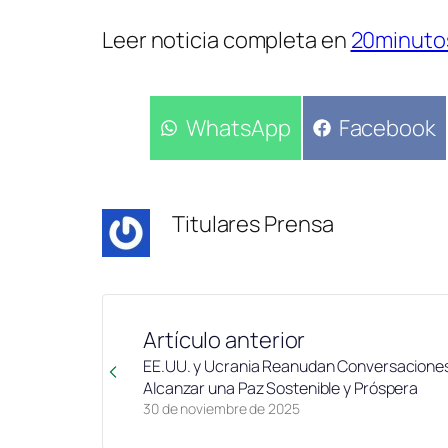
Leer noticia completa en
20minuto
Compartir
WhatsApp
Compartir
Facebook
en
en
Titulares Prensa
Artículo anterior
EE.UU. y Ucrania Reanudan Conversacione
Alcanzar una Paz Sostenible y Próspera
30 de noviembre de 2025