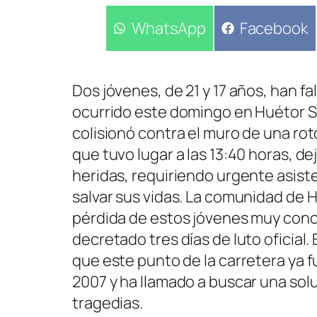
Compartir
WhatsApp
Compartir
Facebook
en
en
Dos jóvenes, de 21 y 17 años, han fa
ocurrido este domingo en Huétor S
colisionó contra el muro de una roto
que tuvo lugar a las 13:40 horas, d
heridas, requiriendo urgente asist
salvar sus vidas. La comunidad de 
pérdida de estos jóvenes muy conoc
decretado tres días de luto oficial
que este punto de la carretera ya 
2007 y ha llamado a buscar una sol
tragedias.