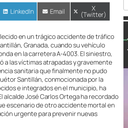
Compartir
X
Compartir
LinkedIn
Compartir
Email
(Twitter)
en
en
en
llecido en un trágico accidente de tráfico
antillán, Granada, cuando su vehículo
nda en la carretera A-4003. El siniestro,
ejó a las víctimas atrapadas y gravemente
encia sanitaria que finalmente no pudo
Huétor Santillán, conmocionada por la
idos e integrados en el municipio, ha
. El alcalde José Carlos Ortega ha recordado
fue escenario de otro accidente mortal en
ución urgente para prevenir nuevas