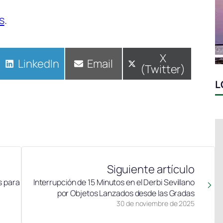
s
.
Compartir
X
Compartir
LinkedIn
Compartir
Email
(Twitter)
en
en
en
L
Siguiente artículo
s para
Interrupción de 15 Minutos en el Derbi Sevillano
por Objetos Lanzados desde las Gradas
30 de noviembre de 2025