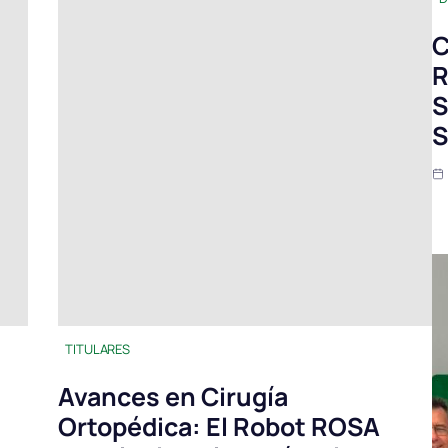
C
R
S
S
TITULARES
Avances en Cirugía
Ortopédica: El Robot ROSA