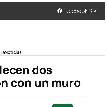
Facebook
X
ura
Noticias
llecen dos
ión con un muro