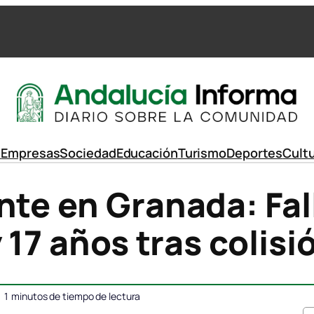
d
Empresas
Sociedad
Educación
Turismo
Deportes
Cult
nte en Granada: Fa
y 17 años tras colis
1
minutos de tiempo de lectura