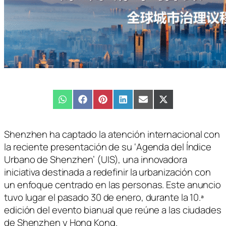
Compartir
WhatsApp
Compartir
Facebook
Compartir
Pinterest
Compartir
LinkedIn
Compartir
Email
Compartir
X
en
en
en
en
en
en
(Twitter)
Shenzhen ha captado la atención internacional con
la reciente presentación de su ‘Agenda del Índice
Urbano de Shenzhen’ (UIS), una innovadora
iniciativa destinada a redefinir la urbanización con
un enfoque centrado en las personas. Este anuncio
tuvo lugar el pasado 30 de enero, durante la 10.ª
edición del evento bianual que reúne a las ciudades
de Shenzhen y Hong Kong.