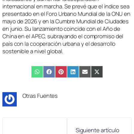
internacional en marcha. Se prevé que el índice sea
presentado en el Foro Urbano Mundial de la ONU en
mayo de 2026 y en la Cumbre Mundial de Ciudades
en junio. Su lanzamiento coincide con el Año de
China en el APEC, subrayando el compromiso del
país con la cooperación urbana y el desarrollo
sostenible a nivel global.
Compartir
WhatsApp
Compartir
Facebook
Compartir
Pinterest
Compartir
LinkedIn
Compartir
Email
Compartir
X
en
en
en
en
en
en
(Twitter)
Otras Fuentes
Siguiente artículo