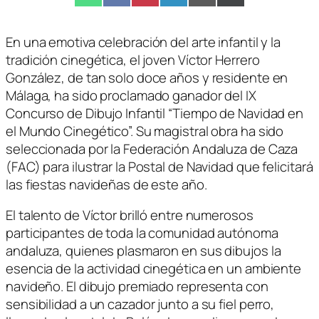
en
en
en
en
en
en
(Twitter)
En una emotiva celebración del arte infantil y la
tradición cinegética, el joven Víctor Herrero
González, de tan solo doce años y residente en
Málaga, ha sido proclamado ganador del IX
Concurso de Dibujo Infantil “Tiempo de Navidad en
el Mundo Cinegético”. Su magistral obra ha sido
seleccionada por la Federación Andaluza de Caza
(FAC) para ilustrar la Postal de Navidad que felicitará
las fiestas navideñas de este año.
El talento de Víctor brilló entre numerosos
participantes de toda la comunidad autónoma
andaluza, quienes plasmaron en sus dibujos la
esencia de la actividad cinegética en un ambiente
navideño. El dibujo premiado representa con
sensibilidad a un cazador junto a su fiel perro,