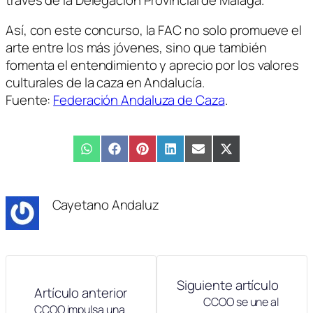
Así, con este concurso, la FAC no solo promueve el
arte entre los más jóvenes, sino que también
fomenta el entendimiento y aprecio por los valores
culturales de la caza en Andalucía.
Fuente:
Federación Andaluza de Caza
.
Compartir
WhatsApp
Compartir
Facebook
Compartir
Pinterest
Compartir
LinkedIn
Compartir
Email
Compartir
X
en
en
en
en
en
en
(Twitter)
Cayetano Andaluz
Siguiente artículo
Artículo anterior
CCOO se une al
CCOO impulsa una