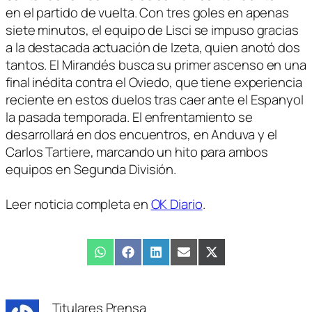
en el partido de vuelta. Con tres goles en apenas
siete minutos, el equipo de Lisci se impuso gracias
a la destacada actuación de Izeta, quien anotó dos
tantos. El Mirandés busca su primer ascenso en una
final inédita contra el Oviedo, que tiene experiencia
reciente en estos duelos tras caer ante el Espanyol
la pasada temporada. El enfrentamiento se
desarrollará en dos encuentros, en Anduva y el
Carlos Tartiere, marcando un hito para ambos
equipos en Segunda División.
Leer noticia completa en
OK Diario
.
Compartir
WhatsApp
Compartir
Facebook
Compartir
LinkedIn
Compartir
Email
Compartir
X
en
en
en
en
en
(Twitter)
Titulares Prensa