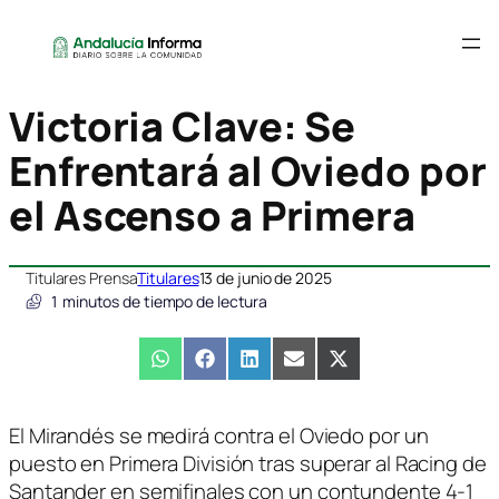
Victoria Clave: Se
Enfrentará al Oviedo por
el Ascenso a Primera
Titulares Prensa
Titulares
13 de junio de 2025
1
minutos de tiempo de lectura
Compartir
WhatsApp
Compartir
Facebook
Compartir
LinkedIn
Compartir
Email
Compartir
X
en
en
en
en
en
(Twitter)
El Mirandés se medirá contra el Oviedo por un
puesto en Primera División tras superar al Racing de
Santander en semifinales con un contundente 4-1